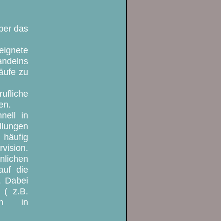
über das
ignete
andelns
äufe zu
ufliche
en.
nell in
llungen
 häufig
vision.
lichen
auf die
. Dabei
 ( z.B.
ion in