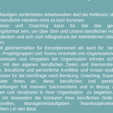
heutigen verdichteten Arbeitswelten darf die Reflexion 
 berufliche Handeln nicht zu kurz kommen.
vision und Coaching kann für Sie das gee
ngsformat sein, um über Sinn und Unsinn beruflichen H
denken und sich vom Alltagsdruck der betrieblichen Abl
en.
ilt gleichermaßen für Einzelpersonen als auch für ber
s- Projektgruppen und Teams innerhalb von Organisation
teressen und Vorgaben der Organisation können sch
kt mit den eigenen beruflichen Zielen und Wertvorste
n. Berufliche und persönliche Konflikte und Krisen sind
slöser für die Nachfrage nach Beratung, Coaching, Super
iete Ihnen an, diese beruflichen und persön
tellungen mit meinem Sachverstand und in Bezug 
en und Strukturen in Ihrer Organisation zu begleiten
ich besonders die Konturen Ihrer beruflichen Rolle
ngsrollen, Managementaufgaben, Teamkooperat
hien ) in den Blick.