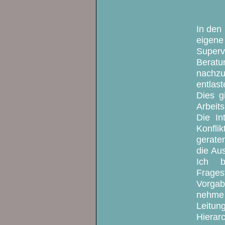
In den 
eigene
Super
Beratu
nachzu
entlast
Dies g
Arbeit
Die In
Konfli
gerate
die Au
Ich b
Frages
Vorgab
nehme 
Leitu
Hierarc